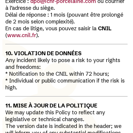
Exercice :
dpo@ichr-porcelaine.com
ou courrier
à l’adresse du siège.
Délai de réponse : 1 mois (pouvant être prolongé
de 2 mois selon complexité).
En cas de litige, vous pouvez saisir la
CNIL
(
www.cnil.fr
).
10. VIOLATION DE DONNÉES
Any incident likely to pose a risk to your rights
and freedoms:
* Notification to the CNIL within 72 hours;
* Individual or public communication if the risk is
high.
11. MISE À JOUR DE LA POLITIQUE
We may update this Policy to reflect any
legislative or technical changes.
The version date is indicated in the header; we
will inform you of any substantial modifications.